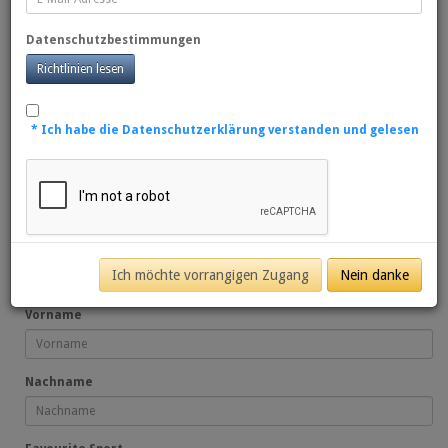
qualifizieren. Alle unsere Pakete beinhalten Touren hinter die
Kulissen der einzelnen Stadien, ein exklusives Meet and Greet mit
Datenschutzbestimmungen
Fußballlegenden und unglaubliche Sitzplätze für die größten Spiele
Richtlinien lesen
auf dem Planeten.
* Ich habe die Datenschutzerklärung verstanden und gelesen
Champions League Final
Premier League Tours
2022
Melden Sie sich hier an, um auf die Warteliste zu kommen
Ich möchte vorrangigen Zugang
Nein danke
Dies garantiert Priorität, wenn Pakete in den Verkauf gehen
Vorname
Nachname